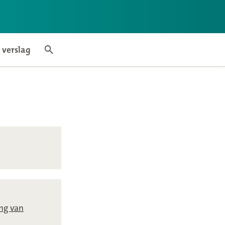
 verslag
mepage
Search articles
ing van